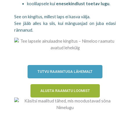
koolilapsele kui
enesekindlust toetav lugu
.
See on kingitus, millest laps ei kasva välja.
See jääb alles ka siis, kui mänguasjad on juba edasi
rännanud.
.
TUTVU RAAMATUGA LÄHEMALT
ALUSTA RAAMATU LOOMIST
.
.