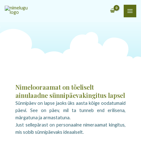
Skip
to
content
.
.
.
.
Nimelooraamat on tõeliselt
ainulaadne sünnipäevakingitus lapsel
Sünnipäev on lapse jaoks üks aasta kõige oodatumaid
päevi. See on päev, mil ta tunneb end erilisena,
märgatuna ja armastatuna.
Just sellepärast on personaalne nimeraamat kingitus,
mis sobib sünnipäevaks ideaalselt.