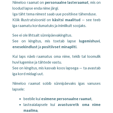
Nimeloo raamat on
personaalne lasteraamat
, mis on
loodud lapse enda nime järgi.
Iga täht tema nimest saab uue positiivse tähenduse.
Kõik illustratsioonid on
käsitsi maalitud
— see teeb
iga raamatu kordumatuks ja inimlikult soojaks.
See ei ole lihtsalt sünnipäevakingitus.
See on kingitus, mis toetab lapse
lugemishuvi
,
enesekindlust
ja
positiivset minapilti.
Kui laps näeb raamatus oma nime, tekib tal loomulik
huvi lugemise ja tähtede vastu.
See on kingitus, mis kasvab koos lapsega — ta avastab
iga kord midagi uut.
Nimeloo raamat sobib sünnipäevaks igas vanuses
lapsele:
beebile kui
esimene personaalne raamat
,
lasteaialapsele kui
avastusretk oma nime
maailma
,